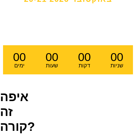
השנה צפוי ביקוש גדול מתמיד
בגלל הגבלת המקומות. הקדימו
את הזמנתכם והבטיחו את
מקומכם!​
00
00
00
00
שניות
דקות
שעות
ימים
איפה
זה
קורה?​