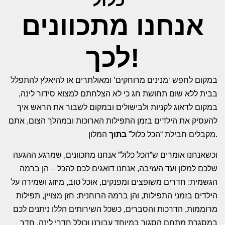
אנחנו מתכוונים
לכך!
במקום לחפש ‘מנינים מרוחקים’ ומאולתרים או להיאלץ להתפלל
בבית ללא שום תחושת חג כי לא הצלחתם למצוא סידור לינה,
במקום לדאוג לקניות ולבישולים ובמקום לשבור את הראש איך
להעסיק את הילדים בזמן התפילות הארוכות ובמהלך הצום, אתם
המלון.
מקבלים חבילת “הכל כלול”
בתוך
וכשאנחנו אומרים ש”הכל כלול” אנחנו מתכוונים, שמרגע ההגעה
שלכם למלון ועד העזיבה, אנחנו דואגים לכם להכל – הן ברמה
הגשמית: חדרים משופצים ומפנקים, אוכל טוב, מיזוג ושמירה על
הילדים בזמני התפילות, והן ברמה הרוחנית: חזן מצויין, תפילות
מרוממות, הדרכות והסברים, כשכל השירותים הללו ניתנים לכם
במסגרת מתחם הסגור במיוחד עבורנו וכולל חדרי לינה, חדר