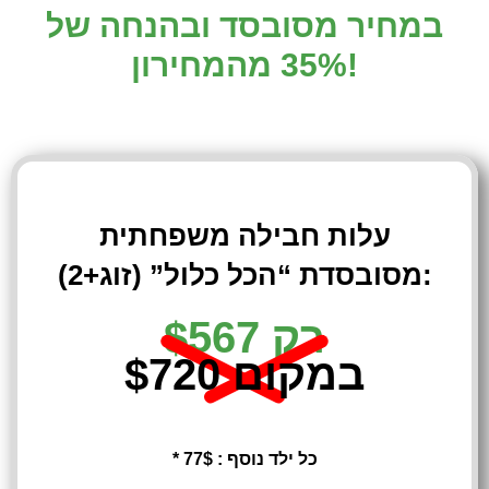
במחיר מסובסד ובהנחה של
35% מהמחירון!
עלות חבילה משפחתית
מסובסדת “הכל כלול” (זוג+2):
רק $567
במקום $720
* כל ילד נוסף : 77$