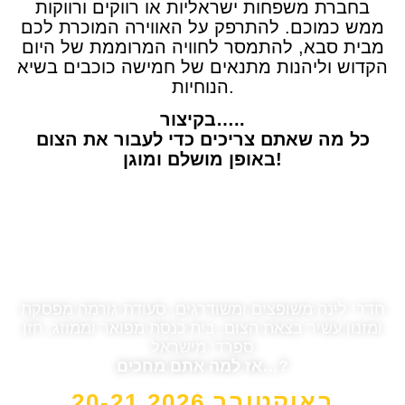
בחברת משפחות ישראליות או רווקים ורווקות
ממש כמוכם. להתרפק על האווירה המוכרת לכם
מבית סבא, להתמסר לחוויה המרוממת של היום
הקדוש וליהנות מתנאים של חמישה כוכבים בשיא
הנוחיות.
בקיצור…..
כל מה שאתם צריכים כדי לעבור את הצום
באופן מושלם ומוגן!
חדרי לינה משופצים ומשודרגים, סעודת גורמה מפסקת
ומזנון עשיר בצאת הצום, בית כנסת מפואר וממוזג, חזן
ספרדי מישראל
אז למה אתם מחכים…?
20-21 באוקטובר 2026