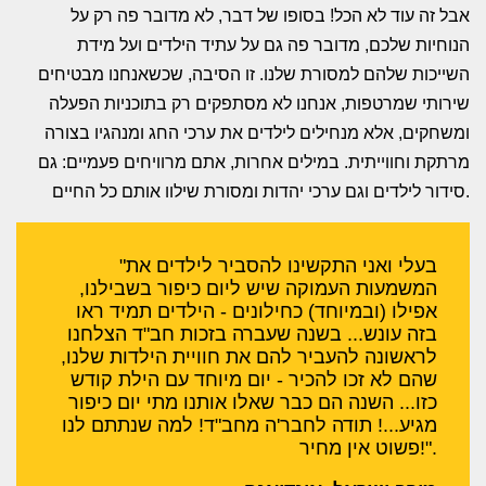
אבל זה עוד לא הכל! בסופו של דבר, לא מדובר פה רק על
הנוחיות שלכם, מדובר פה גם על עתיד הילדים ועל מידת
השייכות שלהם למסורת שלנו. זו הסיבה, שכשאנחנו מבטיחים
שירותי שמרטפות, אנחנו לא מסתפקים רק בתוכניות הפעלה
ומשחקים, אלא מנחילים לילדים את ערכי החג ומנהגיו בצורה
מרתקת וחווייתית. במילים אחרות, אתם מרוויחים פעמיים: גם
סידור לילדים וגם ערכי יהדות ומסורת שילוו אותם כל החיים.
"בעלי ואני התקשינו להסביר לילדים את
המשמעות העמוקה שיש ליום כיפור בשבילנו,
אפילו (ובמיוחד) כחילונים - הילדים תמיד ראו
בזה עונש... בשנה שעברה בזכות חב"ד הצלחנו
לראשונה להעביר להם את חוויית הילדות שלנו,
שהם לא זכו להכיר - יום מיוחד עם הילת קודש
כזו... השנה הם כבר שאלו אותנו מתי יום כיפור
מגיע...! תודה לחבר'ה מחב"ד! למה שנתתם לנו
פשוט אין מחיר!".