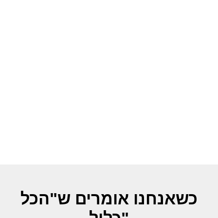
הזדרזו להרשם והבטיחו את
מקומכם ליום כיפור עכשיו!
בטח שאני רוצה לחגוג את יום כיפור
בקהילה!
כשאנחנו אומרים ש"הכל
כלול"